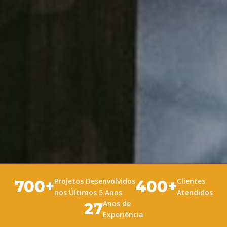
Projetos Desenvolvidos
Clientes
700+
400+
nos Últimos 5 Anos
Atendidos
Anos de
27
Experiência