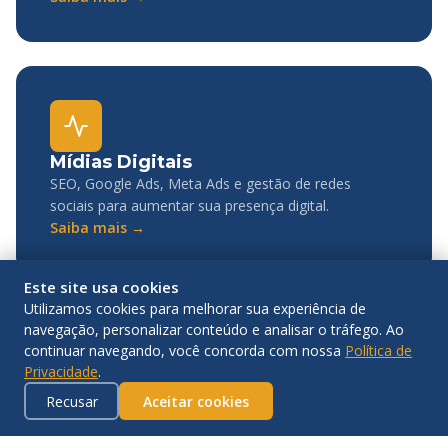
Mídias Digitais
SEO, Google Ads, Meta Ads e gestão de redes
sociais para aumentar sua presença digital.
Saiba mais →
Este site usa cookies
Utilizamos cookies para melhorar sua experiência de
navegação, personalizar conteúdo e analisar o tráfego. Ao
continuar navegando, você concorda com nossa
Política de
Privacidade
.
EAD / Moodle
Recusar
Aceitar cookies
Especialistas em Moodle: implantação,
customização, hospedagem e suporte completo.